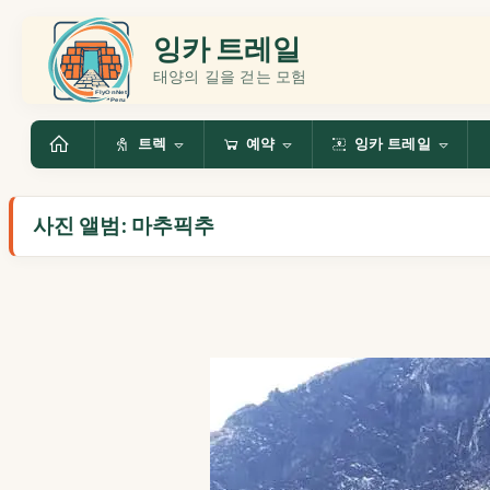
잉카 트레일
태양의 길을 걷는 모험
트렉
예약
잉카 트레일
사진 앨범: 마추픽추