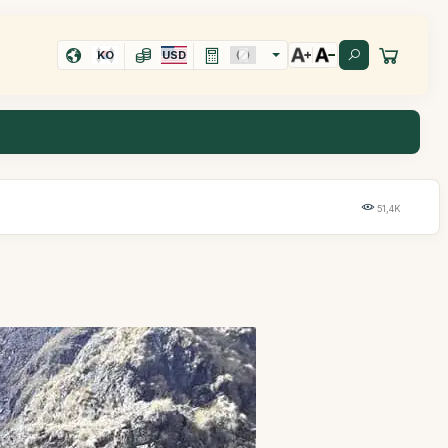
KO
USD
51,4K