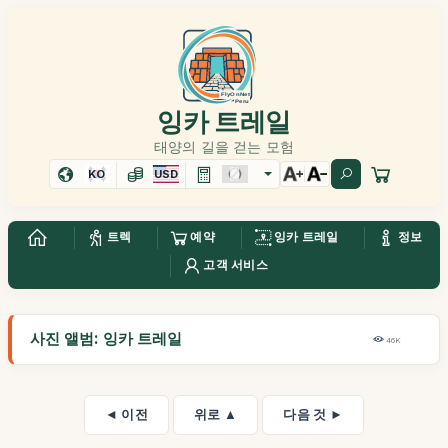
잉카 트레일
태양의 길을 걷는 모험
KO
USD
트렉
예약
잉카 트레일
정보
고객 서비스
사진 앨범: 잉카 트레일
46K
◄ 이전
위로 ▲
다음 것 ►