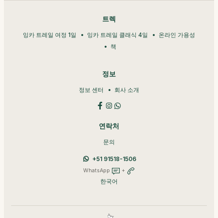
트렉
잉카 트레일 여정 1일
잉카 트레일 클래식 4일
온라인 가용성
책
정보
정보 센터
회사 소개
연락처
문의
+51 91518-1506
WhatsApp
+
한국어