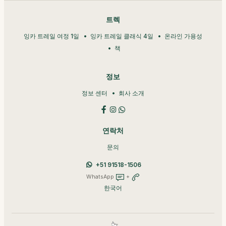
트렉
잉카 트레일 여정 1일
잉카 트레일 클래식 4일
온라인 가용성
책
정보
정보 센터
회사 소개
연락처
문의
+51 91518-1506
WhatsApp
+
한국어