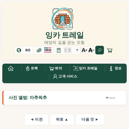
잉카 트레일
태양의 길을 걷는 모험
KO
USD
트렉
예약
잉카 트레일
정보
고객 서비스
사진 앨범: 마추픽추
46,9K
◄ 이전
위로 ▲
다음 것 ►