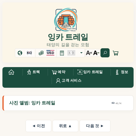
잉카 트레일
태양의 길을 걷는 모험
KO
USD
트렉
예약
잉카 트레일
정보
고객 서비스
사진 앨범: 잉카 트레일
46,7K
◄ 이전
위로 ▲
다음 것 ►