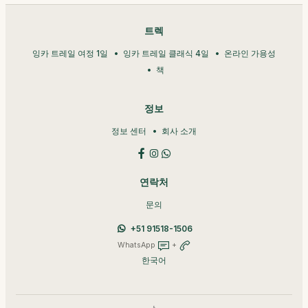
트렉
잉카 트레일 여정 1일
잉카 트레일 클래식 4일
온라인 가용성
책
정보
정보 센터
회사 소개
연락처
문의
+51 91518-1506
WhatsApp
+
한국어