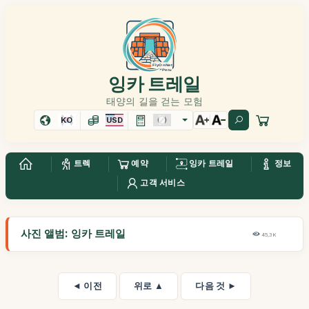
잉카 트레일
태양의 길을 걷는 모험
KO
USD
트렉
예약
잉카 트레일
정보
고객 서비스
사진 앨범: 잉카 트레일
45,3K
◄ 이전
위로 ▲
다음 것 ►