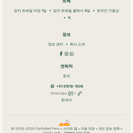
트렉
잉카 트레일 여정 1일
잉카 트레일 클래식 4일
온라인 가용성
책
정보
정보 센터
회사 소개
연락처
문의
+51 91518-1506
WhatsApp
+
한국어
© 2006-2026 FlyOnNet Peru •
•
•
•
사이트 맵
이용 약관
개인 정보 정책