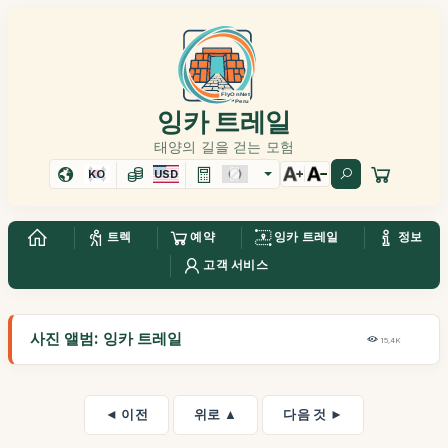
잉카 트레일
태양의 길을 걷는 모험
KO
USD
트렉
예약
잉카 트레일
정보
고객 서비스
사진 앨범: 잉카 트레일
15,4K
◄ 이전
위로 ▲
다음 것 ►