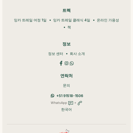
트렉
잉카 트레일 여정 1일
잉카 트레일 클래식 4일
온라인 가용성
책
정보
정보 센터
회사 소개
연락처
문의
+51 91518-1506
WhatsApp
+
한국어