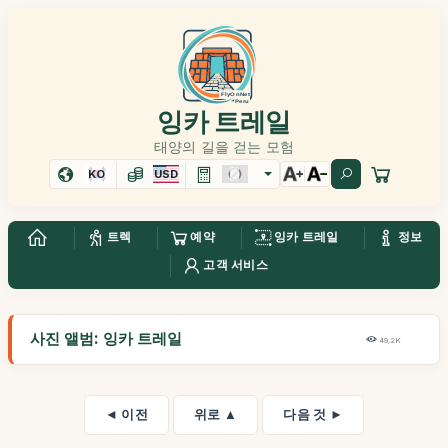
잉카 트레일
태양의 길을 걷는 모험
KO
USD
트렉
예약
잉카 트레일
정보
고객 서비스
사진 앨범: 잉카 트레일
49,2K
◄ 이전
위로 ▲
다음 것 ►