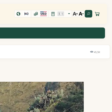
KO
USD
45,5K