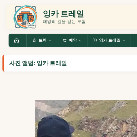
잉카 트레일
태양의 길을 걷는 모험
트렉
예약
잉카 트레일
사진 앨범: 잉카 트레일