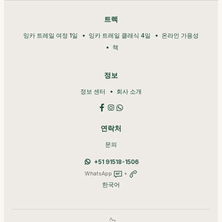
트렉
잉카 트레일 여정 1일
잉카 트레일 클래식 4일
온라인 가용성
책
정보
정보 센터
회사 소개
연락처
문의
+51 91518-1506
WhatsApp
+
한국어