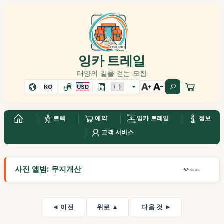
잉카 트레일
태양의 길을 걷는 모험
KO
USD
트렉
예약
잉카 트레일
정보
고객 서비스
사진 앨범: 무지개산
68,4K
◄ 이전
위로 ▲
다음 것 ►