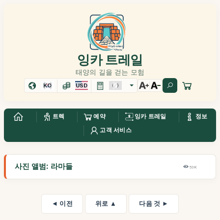
잉카 트레일
태양의 길을 걷는 모험
KO
USD
트렉
예약
잉카 트레일
정보
고객 서비스
사진 앨범: 라마들
53K
◄ 이전
위로 ▲
다음 것 ►