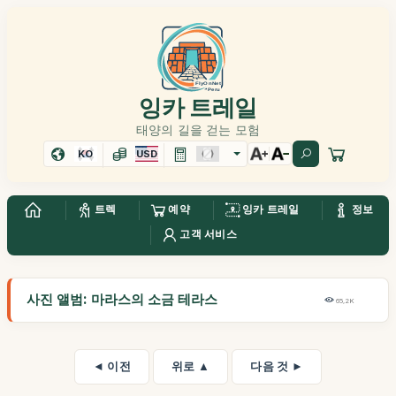
잉카 트레일
태양의 길을 걷는 모험
KO
USD
트렉
예약
잉카 트레일
정보
고객 서비스
사진 앨범: 마라스의 소금 테라스
65,2K
◄ 이전
위로 ▲
다음 것 ►