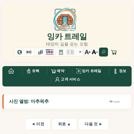
잉카 트레일
태양의 길을 걷는 모험
KO
USD
트렉
예약
잉카 트레일
정보
고객 서비스
사진 앨범: 마추픽추
44,8K
◄ 이전
위로 ▲
다음 것 ►