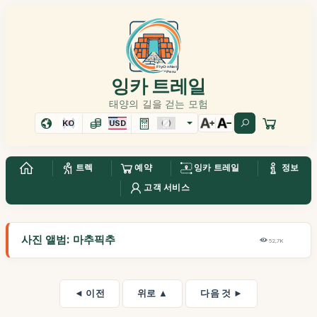
잉카 트레일
태양의 길을 걷는 모험
KO
USD
트렉
예약
잉카 트레일
정보
고객 서비스
사진 앨범: 마추픽추
52,7K
◄ 이전
위로 ▲
다음 것 ►