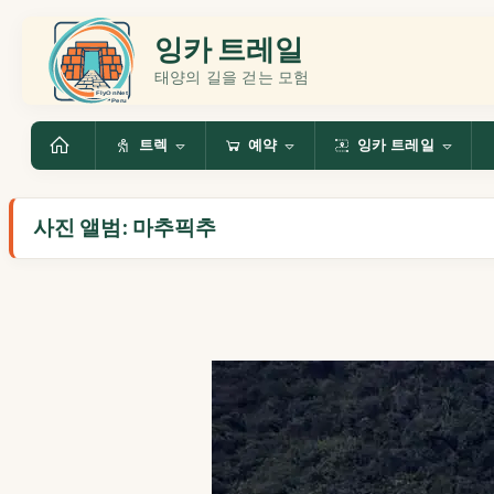
잉카 트레일
태양의 길을 걷는 모험
트렉
예약
잉카 트레일
사진 앨범: 마추픽추