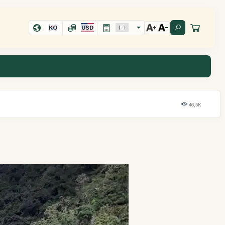
KO
USD
46,5K