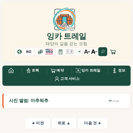
잉카 트레일
태양의 길을 걷는 모험
KO
USD
트렉
예약
잉카 트레일
정보
고객 서비스
사진 앨범: 마추픽추
43,9K
◄ 이전
위로 ▲
다음 것 ►