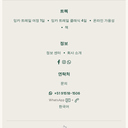
트렉
잉카 트레일 여정 1일
잉카 트레일 클래식 4일
온라인 가용성
책
정보
정보 센터
회사 소개
연락처
문의
+51 91518-1506
WhatsApp
+
한국어