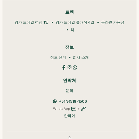
트렉
잉카 트레일 여정 1일
잉카 트레일 클래식 4일
온라인 가용성
책
정보
정보 센터
회사 소개
연락처
문의
+51 91518-1506
WhatsApp
+
한국어