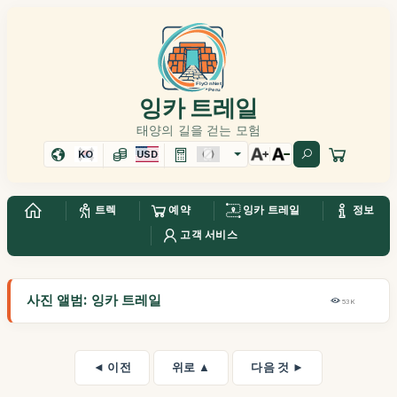
잉카 트레일
태양의 길을 걷는 모험
KO
USD
트렉
예약
잉카 트레일
정보
고객 서비스
사진 앨범: 잉카 트레일
53K
◄ 이전
위로 ▲
다음 것 ►