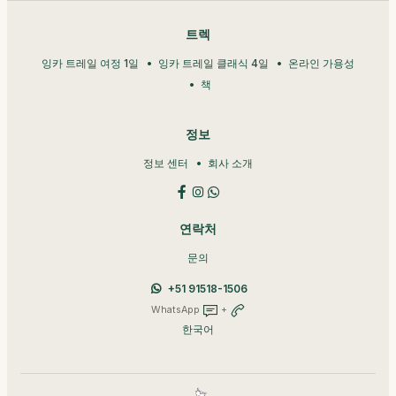
트렉
잉카 트레일 여정 1일
잉카 트레일 클래식 4일
온라인 가용성
책
정보
정보 센터
회사 소개
연락처
문의
+51 91518-1506
WhatsApp
+
한국어