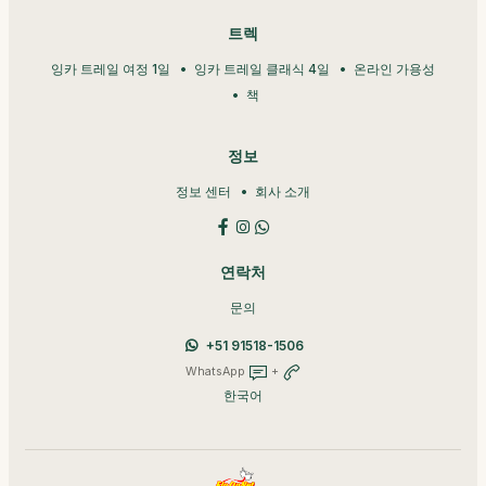
트렉
잉카 트레일 여정 1일
잉카 트레일 클래식 4일
온라인 가용성
책
정보
정보 센터
회사 소개
연락처
문의
+51 91518-1506
WhatsApp
+
한국어