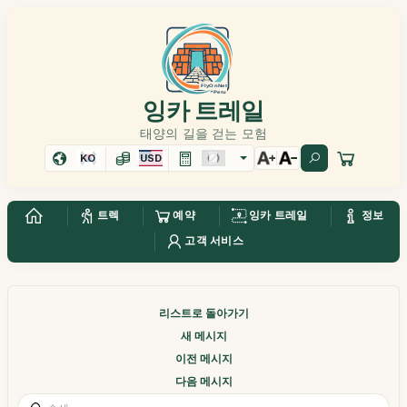
잉카 트레일
태양의 길을 걷는 모험
KO
USD
트렉
예약
잉카 트레일
정보
고객 서비스
리스트로 돌아가기
새 메시지
이전 메시지
다음 메시지