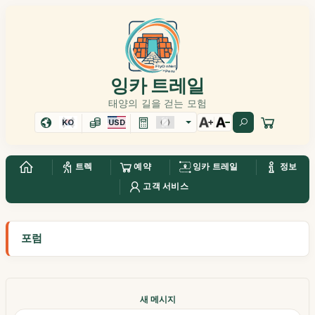
잉카 트레일
태양의 길을 걷는 모험
KO
USD
트렉
예약
잉카 트레일
정보
고객 서비스
포럼
새 메시지