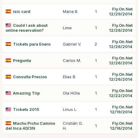
Fly.On.Net
isic card
Maria B.
1
12/29/2014
Could I ask about
Fly.On.Net
Lime
1
online reservation?
12/26/2014
Fly.On.Net
Tickets para Enero
Gabriel V.
2
12/26/2014
Fly.On.Net
Pregunta
Carlos M.
1
12/26/2014
Fly.On.Net
Consulta Precios
Elias B.
1
12/26/2014
Fly.On.Net
Amazing Trip
Ola HOla
1
12/22/2014
Fly.On.Net
Tickets 2015
Linus L.
1
12/19/2014
Machu Pichu Camino
Cristián G.
Fly.On.Net
1
del Inca 4D/3N
H.
12/16/2014