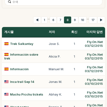
...
...
◀
1
6
7
8
9
10
17
▶
게시물
저자
회신
마지막 답변
Fly.On.Net
Trek Salkantay
Jose S.
1
03/12/2015
Información sobre
Fly.On.Net
Alicia P.
1
trek
03/12/2015
Fly.On.Net
Información
Manuel M.
1
03/12/2015
Fly.On.Net
Inca trail Sep 14
Jonas M.
1
03/10/2015
Fly.On.Net
Machu Picchu tickets
Abhay K.
1
03/10/2015
Fly.On.Net