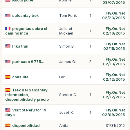
About porter
Ronnie T.
1
03/07/2015
Fly.On.Net
salcantay trek
Tom Funk
1
02/23/2015
preguntas sobre el
Julie et
Fly.On.Net
1
camino inca
Mickaël
02/19/2015
Fly.On.Net
Inka trail
Simon B.
1
02/15/2015
Fly.On.Net
purhcase # 775...
James O.
2
02/13/2015
Fly.On.Net
consulta
Fer .....
1
02/12/2015
Trek del Salcantay.
Fly.On.Net
informacion,
Sandra C.
1
02/12/2015
disponibilidad y precio
Visit of Peru for 14
Fly.On.Net
Josef K.
1
days
02/09/2015
disponibilidad
Anita
-
01/31/2015