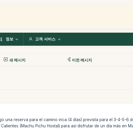
정보
고객 서비스
새 메시지
이전 메시지
go una reserva para el camino inca (4 días) prevista para el 3-4-5-6 
Calientes (Machu Pichu Hostal) para así disfrutar de un día más en M