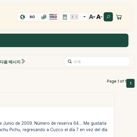
KO
USD
다음 메시지
Page 1 of 1
1
de Junio de 2009. Número de reserva 64.... Me gustaría
achu Pichu, regresando a Cuzco el día 7 en vez del día