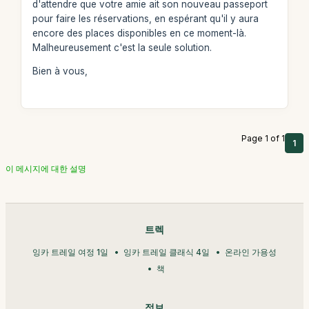
d'attendre que votre amie ait son nouveau passeport
pour faire les réservations, en espérant qu'il y aura
encore des places disponibles en ce moment-là.
Malheureusement c'est la seule solution.
Bien à vous,
Page 1 of 1
1
이 메시지에 대한 설명
트렉
잉카 트레일 여정 1일
잉카 트레일 클래식 4일
온라인 가용성
책
정보