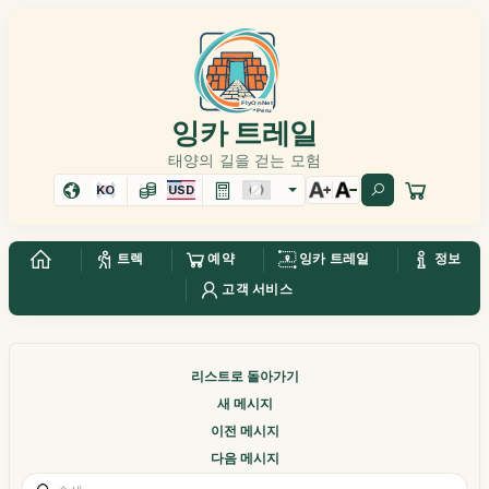
잉카 트레일
태양의 길을 걷는 모험
KO
USD
트렉
예약
잉카 트레일
정보
고객 서비스
리스트로 돌아가기
새 메시지
이전 메시지
다음 메시지